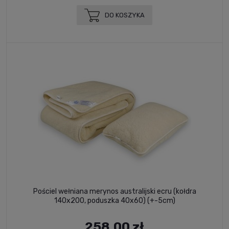
DO KOSZYKA
Pościel wełniana merynos australijski ecru (kołdra
140x200, poduszka 40x60) (+-5cm)
258,00 zł