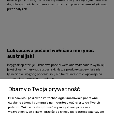
dni, dlatego pościel z merynosa możemy z powodzeniem użytkować
przez cały rok.
Luksusowa pościel wełniana merynos
australijski
Indygosklep oferuje luksusową pościel wełnianą wykonaną z wysokiej
jakości wełny merynos australijski. Nasze produkty zapewniają nie
tylko ciepło i wygodę podczas snu, ale także korzystnie wpływają na
zdrowie i regenerację organizmu.
Dzięki naturalnym właściwościom wełny merynos australijski, nasze
Dbamy o Twoją prywatność
pościele odznaczają się doskonałą termoregulacją, antyalergicznymi
właściwościami oraz trwałością. Oferujemy szeroki wybór rozmiarów i
Pliki cookies i pokrewne im technologie umożliwiają poprawne
kolorów, dzięki czemu każdy klient znajdzie
idealny zestaw pościeli
działanie strony i pomagają nam dostosować ofertę do Twoich
wełnianych
dopasowany do swoich potrzeb i preferencji.
potrzeb. Możesz zaakceptować wykorzystanie przez nas
wszystkich tych plików i przejść do sklepu lub dostosować użycie