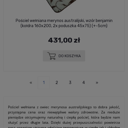
Pościel wełniana merynos australijski, wzór benjamin
(kołdra 160x200, 2x poduszka 45x75) (+-5cm)
431,00 zł
DO KOSZYKA
«
1
2
3
4
»
Pościel wełniana z owiec merynosa australijskiego to dobra jakość,
przystępna cena oraz niewątpliwe walory zdrowotne. Za nieduże
pieniądze otrzymujemy naturalną i ciepłą pościel, która będzie nam
służyć przez długie lata. Dzięki dużej przepuszczalności powietrza
nasz organizm utrzyma właściwą temperaturę w ciepłe jak i chłodne