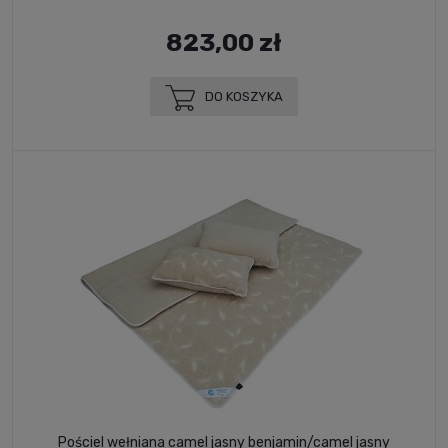
823,00 zł
DO KOSZYKA
Pościel wełniana camel jasny benjamin/camel jasny