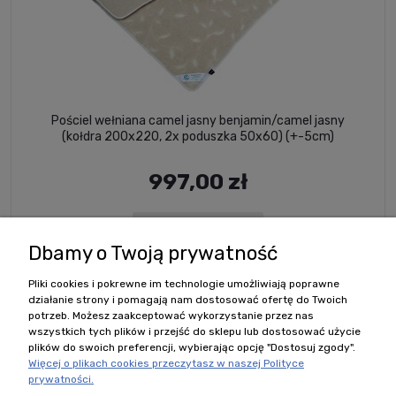
Pościel wełniana camel jasny benjamin/camel jasny
(kołdra 200x220, 2x poduszka 50x60) (+-5cm)
997,00 zł
DO KOSZYKA
Dbamy o Twoją prywatność
Pliki cookies i pokrewne im technologie umożliwiają poprawne
działanie strony i pomagają nam dostosować ofertę do Twoich
potrzeb. Możesz zaakceptować wykorzystanie przez nas
wszystkich tych plików i przejść do sklepu lub dostosować użycie
plików do swoich preferencji, wybierając opcję "Dostosuj zgody".
Więcej o plikach cookies przeczytasz w naszej Polityce
prywatności.
Polecane kategorie