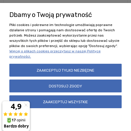
957,00 zł
Dbamy o Twoją prywatność
Pliki cookies i pokrewne im technologie umożliwiają poprawne
DO KOSZYKA
działanie strony i pomagają nam dostosować ofertę do Twoich
potrzeb. Możesz zaakceptować wykorzystanie przez nas
wszystkich tych plików i przejść do sklepu lub dostosować użycie
plików do swoich preferencji, wybierając opcję "Dostosuj zgody".
Więcej o plikach cookies przeczytasz w naszej Polityce
prywatności.
Polecane kategorie
ZAAKCEPTUJ TYLKO NIEZBĘDNE
Zobacz również
DOSTOSUJ ZGODY
Nasz sklep
ZAAKCEPTUJ WSZYSTKIE
Regulamin i Formularze
POKAŻ PEŁNĄ WERSJĘ STRONY