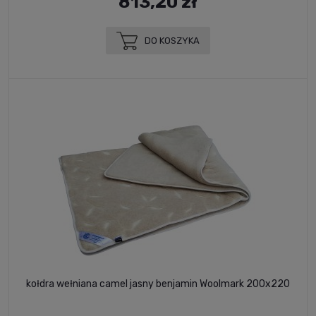
813,20 zł
DO KOSZYKA
kołdra wełniana camel jasny benjamin Woolmark 200x220