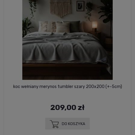
koc wełniany merynos tumbler szary 200x200 (+-5cm)
209,00 zł
DO KOSZYKA