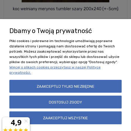
koc wełniany merynos tumbler szary 200x240 (+-5cm)
240,00 zł
Dbamy o Twoją prywatność
Pliki cookies i pokrewne im technologie umożliwiają poprawne
DO KOSZYKA
działanie strony i pomagają nam dostosować ofertę do Twoich
potrzeb. Możesz zaakceptować wykorzystanie przez nas
wszystkich tych plików i przejść do sklepu lub dostosować użycie
plików do swoich preferencji, wybierając opcję "Dostosuj zgody".
Więcej o plikach cookies przeczytasz w naszej Polityce
prywatności.
Polecane kategorie
ZAAKCEPTUJ TYLKO NIEZBĘDNE
Zobacz również
DOSTOSUJ ZGODY
Nasz sklep
ZAAKCEPTUJ WSZYSTKIE
Regulamin i Formularze