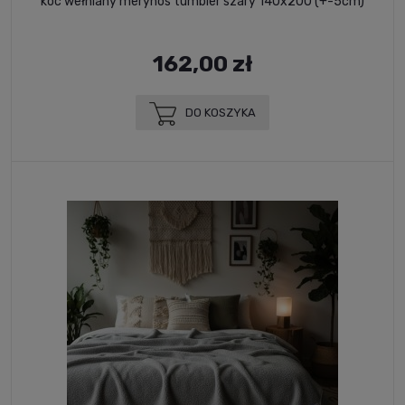
koc wełniany merynos tumbler szary 140x200 (+-5cm)
162,00 zł
DO KOSZYKA