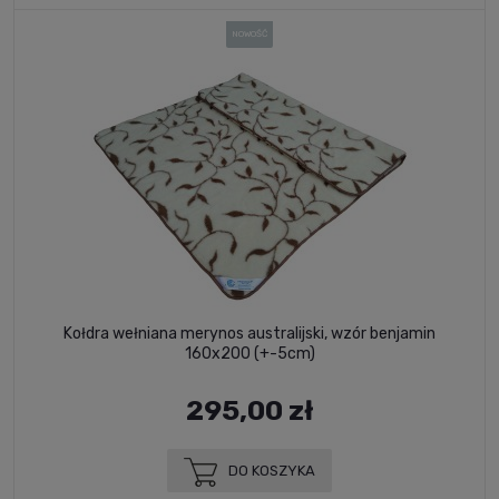
NOWOŚĆ
Kołdra wełniana merynos australijski, wzór benjamin
160x200 (+-5cm)
295,00 zł
DO KOSZYKA