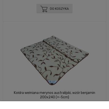
DO KOSZYKA
Kołdra wełniana merynos australijski, wzór benjamin
200x240 (+-5cm)