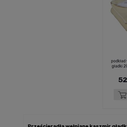
podkład 
gładki 
52
Prześcieradła wełniane kaszmir gładki