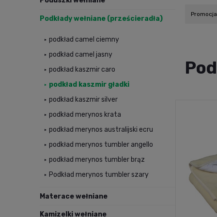
Poduszki wełniane
Promocja:
Podkłady wełniane (prześcieradła)
podkład camel ciemny
podkład camel jasny
Pod
podkład kaszmir caro
podkład kaszmir gładki
podkład kaszmir silver
podkład merynos krata
podkład merynos australijski ecru
podkład merynos tumbler angello
podkład merynos tumbler brąz
Podkład merynos tumbler szary
Materace wełniane
Kamizelki wełniane