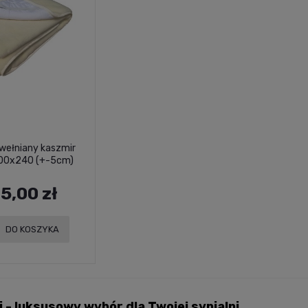
wełniany kaszmir
200x240 (+-5cm)
5,00 zł
DO KOSZYKA
 - luksusowy wybór dla Twojej sypialni