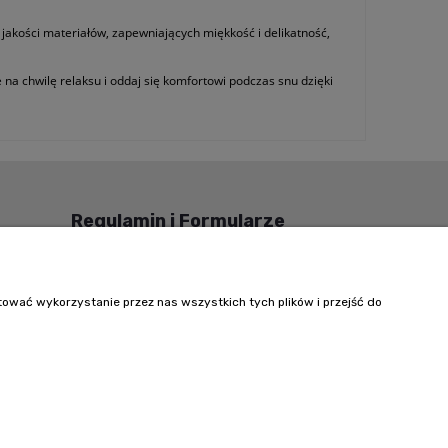
jakości materiałów, zapewniających miękkość i delikatność,
a chwilę relaksu i oddaj się komfortowi podczas snu dzięki
Regulamin i Formularze
Regulamin
Polityka Prywatności
tować wykorzystanie przez nas wszystkich tych plików i przejść do
Formularz reklamacji i zwrotu
Kontakt