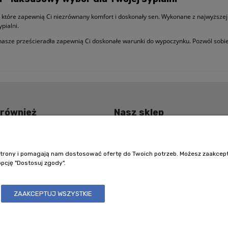
 które zapewnią Ci niezrównany komfort i doskonały sen. Wykonane z najwyższej 
pialni.
sze prześcieradła zapewnią Ci doskonałe warunki do wypoczynku. Pozwól sobie n
 również
Nasz sklep
nosa
Facebook Indygosklep.pl
mbusowe
O nas
e strony i pomagają nam dostosować ofertę do Twoich potrzeb. Możesz zaakcep
bezsenność z CBD
Dane firmy
opcję "Dostosuj zgody".
niane
Formy płatności
duktów wełnianych
Czas i koszt dostawy
ZAAKCEPTUJ WSZYSTKIE
 wielbłądziej
Zwroty / Reklamacje
ełniana
Promocje
ić pościel po owsikach