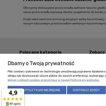
Oferujemy ekskluzywne prześcieradła wełniane kaszmir gładki,
nasze prześcieradła stanowią idealne uzupełnienie do każdej sy
Dzięki właściwościom termoregulacyjnym wełny kaszmirowej, na
naszym luksusowym prześcieradłom wełnianym kaszmirowym.
Polecane kategorie
Zobacz
Koce wełniane
Koc z mery
Dbamy o Twoją prywatność
Kołdry bawełniane
Kołdry ba
Pliki cookies i pokrewne im technologie umożliwiają poprawne działani
Poduszki wełniane
Kołdry na 
sklepu lub dostosować użycie plików do swoich preferencji, wybierając 
Kołdry wełniane
Koce baweł
Więcej o plikach cookies przeczytasz w naszej Polityce prywatności.
Pościel wełniana
Pranie pro
ZAAKCEPTUJ TYLKO NIEZBĘDNE
DOSTOSUJ ZGODY
Pościel antyalergiczna
Koc z wełny
Podkłady wełniane
Kamizelka w
Pasy wełniane
Kiedy zmien