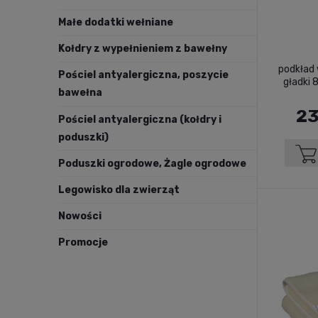
Małe dodatki wełniane
Kołdry z wypełnieniem z bawełny
podkład 
Pościel antyalergiczna, poszycie
gładki
bawełna
23
Pościel antyalergiczna (kołdry i
poduszki)
Poduszki ogrodowe, Żagle ogrodowe
Legowisko dla zwierząt
Nowości
Promocje