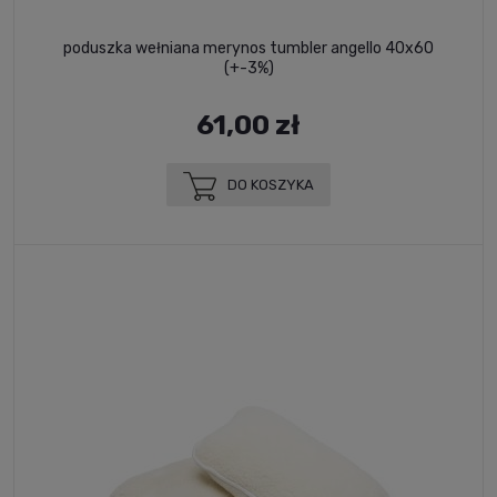
poduszka wełniana merynos tumbler angello 40x60
(+-3%)
61,00 zł
DO KOSZYKA