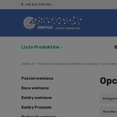
+48 606 348 584
Lista Produktów
B
Jesteś w:
»
Pościel antyalergiczna (kołdry i poduszki)
»
Livia medy
Opc
Pościel wełniana
Koce wełniane
Kołdry wełniane
Kategori
Kołdry Premium
Wysyłka w