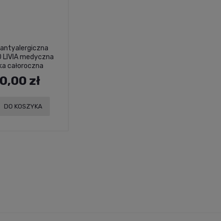
 antyalergiczna
 LIVIA medyczna
ka całoroczna
mikrofibra
0,00 zł
DO KOSZYKA