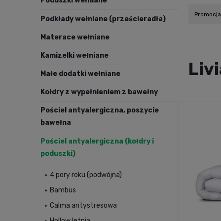
Poduszki wełniane
Promocja:
Podkłady wełniane (prześcieradła)
Materace wełniane
Kamizelki wełniane
Liv
Małe dodatki wełniane
Kołdry z wypełnieniem z bawełny
Pościel antyalergiczna, poszycie
bawełna
Pościel antyalergiczna (kołdry i
poduszki)
4 pory roku (podwójna)
Bambus
Calma antystresowa
Hollow letnia