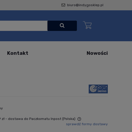
biuro@indygosklep.pl
Kontakt
Nowości
ny
 zł
- dostawa do Paczkomatu Inpost
(Polska)
sprawdź formy dostawy
Cena nie zawiera ewentualnych kosztów