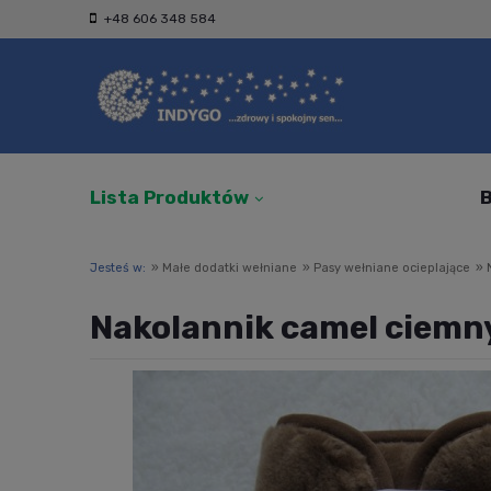
+48 606 348 584
Lista Produktów
B
Jesteś w:
»
Małe dodatki wełniane
»
Pasy wełniane ocieplające
»
Nakolannik camel ciemn