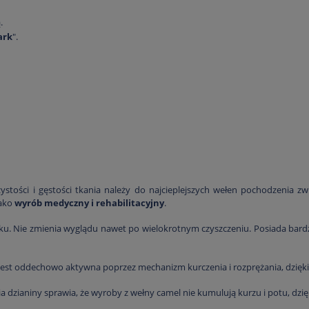
.
ark
".
zystości i gęstości tkania należy do najcieplejszych wełen pochodzenia 
jako
wyrób medyczny i rehabilitacyjny
.
tyku. Nie zmienia wyglądu nawet po wielokrotnym czyszczeniu. Posiada bar
jest oddechowo aktywna poprzez mechanizm kurczenia i rozprężania, dzięk
 dzianiny sprawia, że wyroby z wełny camel nie kumulują kurzu i potu, dzi