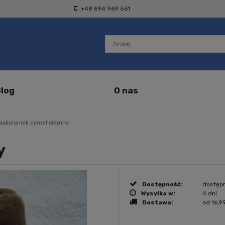
+48 694 969 561
log
O nas
Nakolannik camel ciemny
y
Dostępność:
dostęp
Wysyłka w:
4 dni
Dostawa:
od 16,99