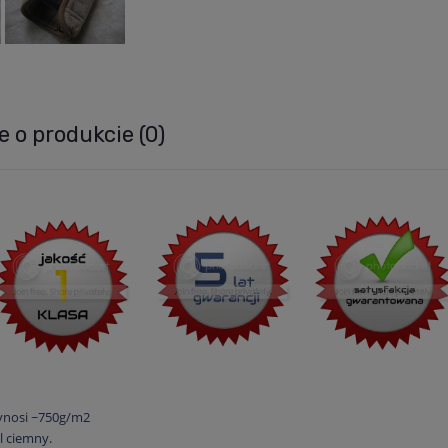
e o produkcie (0)
ra ewentualnych kosztów płatności
ynosi ~750g/m2
l ciemny.