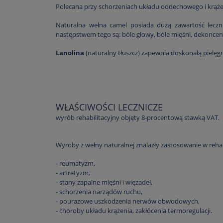
Polecana przy schorzeniach układu oddechowego i krążeni
Naturalna wełna camel posiada dużą zawartość lecznic
następstwem tego są: bóle głowy, bóle mięśni, dekoncen
Lanolina
(naturalny tłuszcz) zapewnia doskonałą pielęgn
WŁAŚCIWOŚCI LECZNICZE
wyrób rehabilitacyjny objęty 8-procentową stawką VAT.
Wyroby z wełny naturalnej znalazły zastosowanie w rehabi
- reumatyzm,
- artretyzm,
- stany zapalne mięśni i więzadeł,
- schorzenia narządów ruchu,
- pourazowe uszkodzenia nerwów obwodowych,
- choroby układu krążenia, zakłócenia termoregulacji.