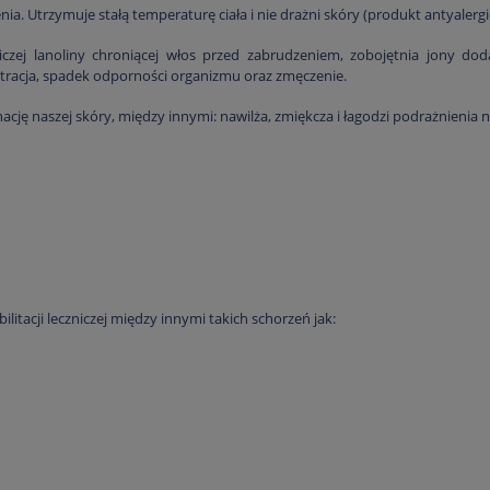
a. Utrzymuje stałą temperaturę ciała i nie drażni skóry (produkt antyalergi
zej lanoliny chroniącej włos przed zabrudzeniem, zobojętnia jony doda
tracja, spadek odporności organizmu oraz zmęczenie.
ację naszej skóry, między innymi: nawilża, zmiękcza i łagodzi podrażnienia n
litacji leczniczej między innymi takich schorzeń jak: