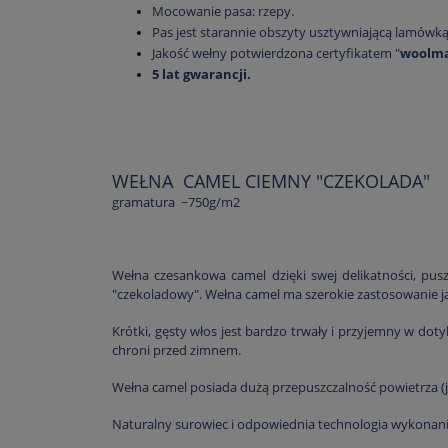
Mocowanie pasa: rzepy.
Pas jest starannie obszyty usztywniającą lamówką
Jakość wełny potwierdzona certyfikatem "
woolm
5 lat gwarancji.
WEŁNA CAMEL CIEMNY "CZEKOLADA"
gramatura ~750g/m2
Wełna czesankowa camel dzięki swej delikatności, pus
"czekoladowy". Wełna camel ma szerokie zastosowanie 
Krótki, gęsty włos jest bardzo trwały i przyjemny w do
chroni przed zimnem.
Wełna camel posiada dużą przepuszczalność powietrza (
Naturalny surowiec i odpowiednia technologia wykonania