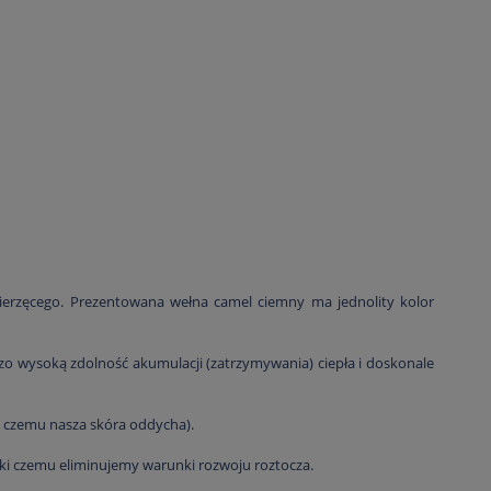
zwierzęcego. Prezentowana wełna camel ciemny ma jednolity kolor
dzo wysoką zdolność akumulacji (zatrzymywania) ciepła i doskonale
i czemu nasza skóra oddycha).
ęki czemu eliminujemy warunki rozwoju roztocza.