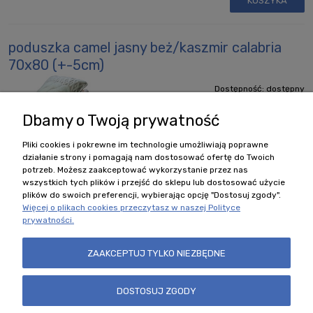
KOSZYKA
poduszka camel jasny beż/kaszmir calabria
70x80 (+-5cm)
Dostępność:
dostępny
Wysyłka w:
4 dni
Dbamy o Twoją prywatność
Cena:
221,50 zł
Pliki cookies i pokrewne im technologie umożliwiają poprawne
DO
działanie strony i pomagają nam dostosować ofertę do Twoich
KOSZYKA
potrzeb. Możesz zaakceptować wykorzystanie przez nas
wszystkich tych plików i przejść do sklepu lub dostosować użycie
plików do swoich preferencji, wybierając opcję "Dostosuj zgody".
Więcej o plikach cookies przeczytasz w naszej Polityce
prywatności.
Polecane kategorie
ZAAKCEPTUJ TYLKO NIEZBĘDNE
Zobacz również
DOSTOSUJ ZGODY
Nasz sklep