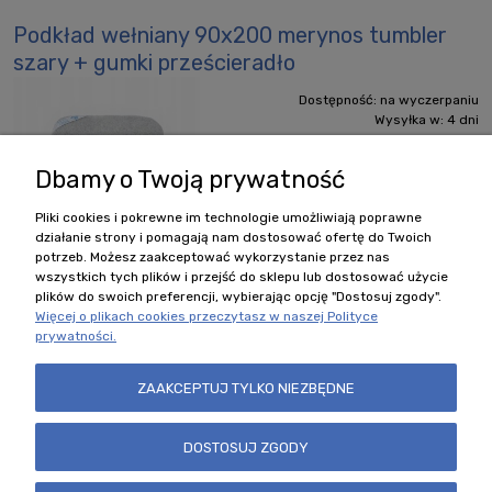
Podkład wełniany 90x200 merynos tumbler
szary + gumki prześcieradło
Dostępność:
na wyczerpaniu
Wysyłka w:
4 dni
Dbamy o Twoją prywatność
Cena:
127,00 zł
DO
Pliki cookies i pokrewne im technologie umożliwiają poprawne
KOSZYKA
działanie strony i pomagają nam dostosować ofertę do Twoich
potrzeb. Możesz zaakceptować wykorzystanie przez nas
wszystkich tych plików i przejść do sklepu lub dostosować użycie
plików do swoich preferencji, wybierając opcję "Dostosuj zgody".
Więcej o plikach cookies przeczytasz w naszej Polityce
prywatności.
Polecane kategorie
ZAAKCEPTUJ TYLKO NIEZBĘDNE
Zobacz również
DOSTOSUJ ZGODY
Nasz sklep