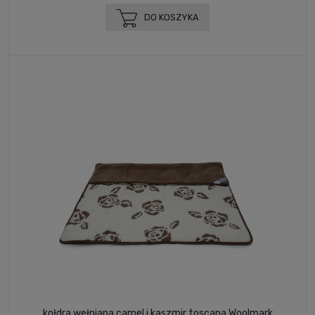
DO KOSZYKA
kołdra wełniana camel i kaszmir toscana Woolmark