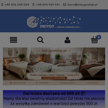
+48 606 348 584
+48 694 969 561
biuro@indygosklep.pl
Darmowa dostawa od 500 zł! 📦
Mamy dla Was świetną wiadomość! Od teraz nie płacicie
za wysyłkę zamówień o wartości powyżej 500 zł.