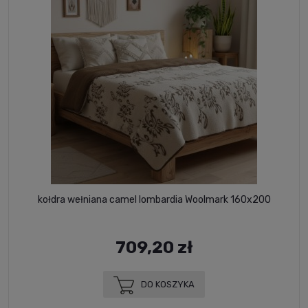
kołdra wełniana camel lombardia Woolmark 160x200
709,20 zł
DO KOSZYKA