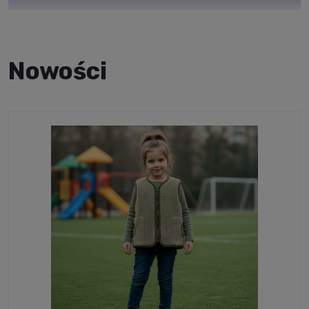
Gdzie?
Na terenie całej Polski.
Jak?
Przy płatności
z góry
Nowości