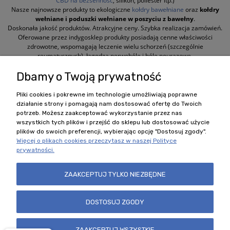
CBD na bezsenność
, silikon, poliester itp.)
Nasze najnowsze produkty to ekologiczne
kołdry bawełniane
oraz
kołdry
wełniane i poduszki wełniane w poszyciu z bawełny
.
Doskonała jakość produktów. Atrakcyjne ceny. Szybka realizacja zamówień.
Oferowane przez indygosklep produkty posiadają cenne właściwości
zdrowotne, wspomagają leczenie wielu schorzeń (szczególnie
reumatycznych), łagodzą nerwobóle i bóle pourazowe.
Dbamy o Twoją prywatność
Polecane kategorie
Pliki cookies i pokrewne im technologie umożliwiają poprawne
działanie strony i pomagają nam dostosować ofertę do Twoich
potrzeb. Możesz zaakceptować wykorzystanie przez nas
Zobacz również
wszystkich tych plików i przejść do sklepu lub dostosować użycie
plików do swoich preferencji, wybierając opcję "Dostosuj zgody".
Więcej o plikach cookies przeczytasz w naszej Polityce
Nasz sklep
prywatności.
Regulamin i Formularze
ZAAKCEPTUJ TYLKO NIEZBĘDNE
DOSTOSUJ ZGODY
Szybki kontakt
Zamówienia +48 606 348 584
ZAAKCEPTUJ WSZYSTKIE