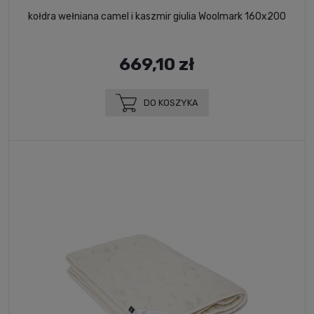
kołdra wełniana camel i kaszmir giulia Woolmark 160x200
669,10 zł
DO KOSZYKA