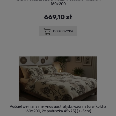
160x200
669,10 zł
DO KOSZYKA
Pościel wełniana merynos australijski, wzór natura (kołdra
160x200, 2x poduszka 45x75) (+-5cm)