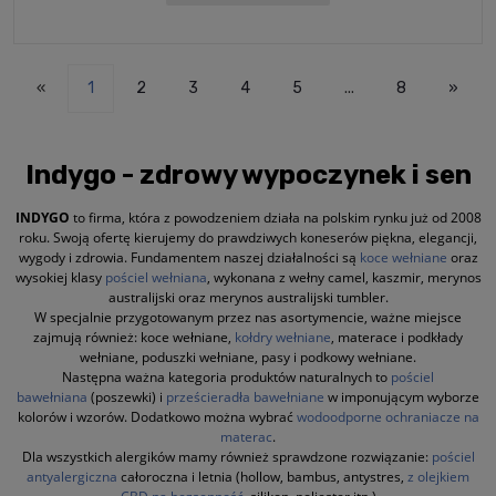
«
1
2
3
4
5
...
8
»
Indygo - zdrowy wypoczynek i sen
INDYGO
to firma, która z powodzeniem działa na polskim rynku już od 2008
roku. Swoją ofertę kierujemy do prawdziwych koneserów piękna, elegancji,
wygody i zdrowia. Fundamentem naszej działalności są
koce wełniane
oraz
wysokiej klasy
pościel wełniana
, wykonana z wełny camel, kaszmir, merynos
australijski oraz merynos australijski tumbler.
W specjalnie przygotowanym przez nas asortymencie, ważne miejsce
zajmują również: koce wełniane,
kołdry wełniane
, materace i podkłady
wełniane, poduszki wełniane, pasy i podkowy wełniane.
Następna ważna kategoria produktów naturalnych to
pościel
bawełniana
(poszewki) i
prześcieradła bawełniane
w imponującym wyborze
kolorów i wzorów. Dodatkowo można wybrać
wodoodporne ochraniacze na
materac
.
Dla wszystkich alergików mamy również sprawdzone rozwiązanie:
pościel
antyalergiczna
całoroczna i letnia (hollow, bambus, antystres,
z olejkiem