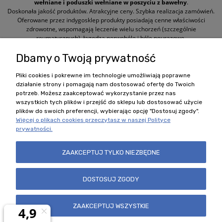
wełniane i poduszki wełniane w poszyciu z bawełny
.
Doskonała jakość produktów. Atrakcyjne ceny. Szybka realizacja zamówień.
Oferowane przez indygosklep produkty posiadają cenne właściwości
zdrowotne, wspomagają leczenie wielu schorzeń (szczególnie
reumatycznych), łagodzą nerwobóle i bóle pourazowe.
Dbamy o Twoją prywatność
Polecane kategorie
Pliki cookies i pokrewne im technologie umożliwiają poprawne
działanie strony i pomagają nam dostosować ofertę do Twoich
potrzeb. Możesz zaakceptować wykorzystanie przez nas
Zobacz również
wszystkich tych plików i przejść do sklepu lub dostosować użycie
plików do swoich preferencji, wybierając opcję "Dostosuj zgody".
Więcej o plikach cookies przeczytasz w naszej Polityce
Nasz sklep
prywatności.
Regulamin i Formularze
ZAAKCEPTUJ TYLKO NIEZBĘDNE
DOSTOSUJ ZGODY
Szybki kontakt
Zamówienia +48 606 348 584
ZAAKCEPTUJ WSZYSTKIE
biuro@indygosklep.pl