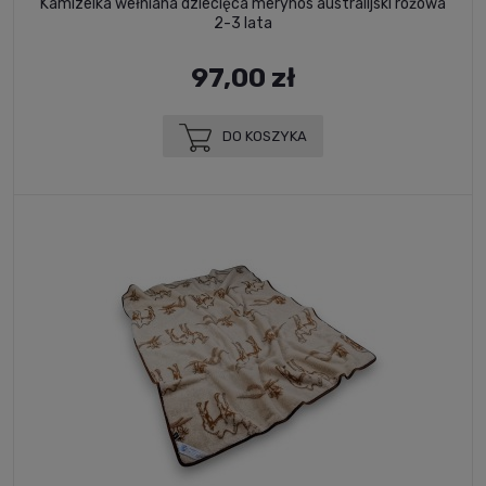
Kamizelka wełniana dziecięca merynos australijski różowa
2-3 lata
97,00 zł
DO KOSZYKA