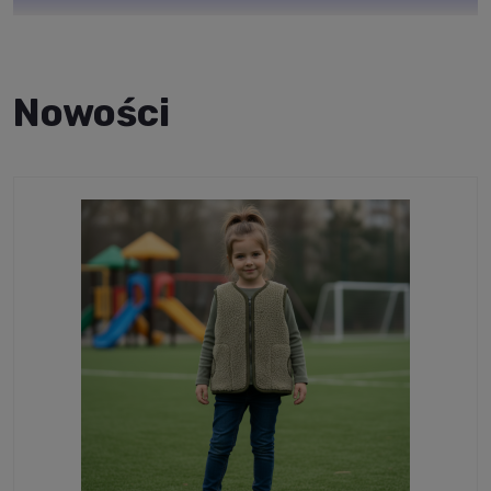
Gdzie?
Na terenie całej Polski.
Jak?
Przy płatności
z góry
Nowości