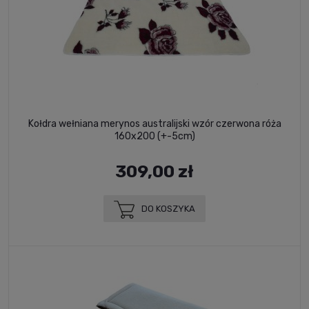
Kołdra wełniana merynos australijski wzór czerwona róża
160x200 (+-5cm)
309,00 zł
DO KOSZYKA