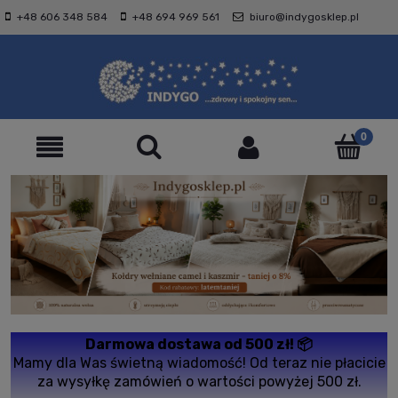
+48 606 348 584
+48 694 969 561
biuro@indygosklep.pl
Darmowa dostawa od 500 zł! 📦
Mamy dla Was świetną wiadomość! Od teraz nie płacicie
za wysyłkę zamówień o wartości powyżej 500 zł.