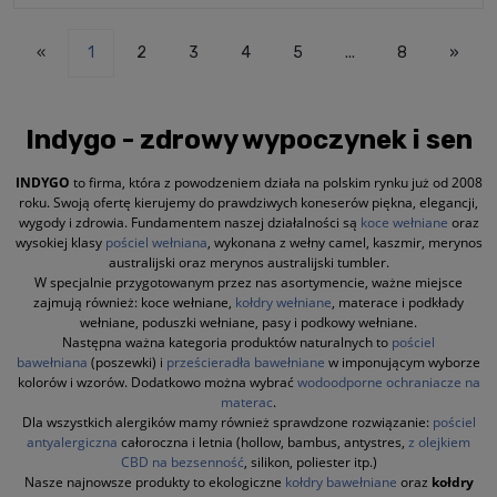
«
1
2
3
4
5
...
8
»
Indygo - zdrowy wypoczynek i sen
INDYGO
to firma, która z powodzeniem działa na polskim rynku już od 2008
roku. Swoją ofertę kierujemy do prawdziwych koneserów piękna, elegancji,
wygody i zdrowia. Fundamentem naszej działalności są
koce wełniane
oraz
wysokiej klasy
pościel wełniana
, wykonana z wełny camel, kaszmir, merynos
australijski oraz merynos australijski tumbler.
W specjalnie przygotowanym przez nas asortymencie, ważne miejsce
zajmują również: koce wełniane,
kołdry wełniane
, materace i podkłady
wełniane, poduszki wełniane, pasy i podkowy wełniane.
Następna ważna kategoria produktów naturalnych to
pościel
bawełniana
(poszewki) i
prześcieradła bawełniane
w imponującym wyborze
kolorów i wzorów. Dodatkowo można wybrać
wodoodporne ochraniacze na
materac
.
Dla wszystkich alergików mamy również sprawdzone rozwiązanie:
pościel
antyalergiczna
całoroczna i letnia (hollow, bambus, antystres,
z olejkiem
CBD na bezsenność
, silikon, poliester itp.)
Nasze najnowsze produkty to ekologiczne
kołdry bawełniane
oraz
kołdry