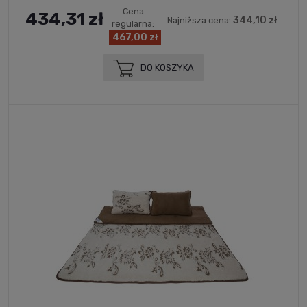
Cena
434,31 zł
344,10 zł
Najniższa cena:
regularna:
467,00 zł
DO KOSZYKA